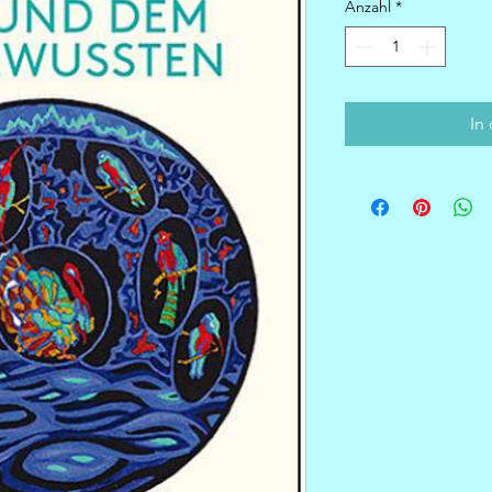
Anzahl
*
In