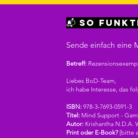
📬 So funkt
Sende einfach eine 
Betreff:
Rezensionsexempla
Liebes BoD-Team,
ich habe Interesse, das f
ISBN:
978-3-7693-0591-3
Titel:
Mind Support - Game
Autor:
Krishantha N.D.A. 
Print oder E-Book?
[bitte 