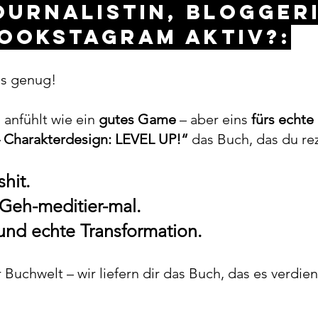
 Journalistin, Blogge
ookstagram aktiv?:
's genug!
h anfühlt wie ein
gutes Game
– aber eins
fürs echte
– Charakterdesign: LEVEL UP!“
das Buch, das du rez
shit.
 Geh-meditier-mal.
und echte Transformation.
 Buchwelt – wir liefern dir das Buch, das es verdie